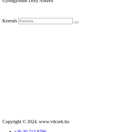
Gyöngyösiné Dőry Andrea
Keresés
Copyright © 2024. www.vilcsek.hu
+36 30 713 9796