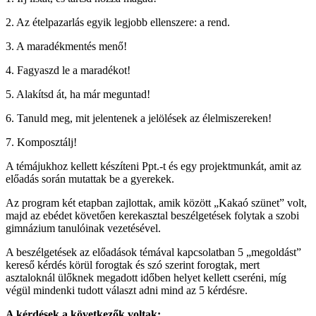
2. Az ételpazarlás egyik legjobb ellenszere: a rend.
3. A maradékmentés menő!
4. Fagyaszd le a maradékot!
5. Alakítsd át, ha már meguntad!
6. Tanuld meg, mit jelentenek a jelölések az élelmiszereken!
7. Komposztálj!
A témájukhoz kellett készíteni Ppt.-t és egy projektmunkát, amit az
előadás során mutattak be a gyerekek.
Az program két etapban zajlottak, amik között „Kakaó szünet” volt,
majd az ebédet követően kerekasztal beszélgetések folytak a szobi
gimnázium tanulóinak vezetésével.
A beszélgetések az előadások témával kapcsolatban 5 „megoldást”
kereső kérdés körül forogtak és szó szerint forogtak, mert
asztaloknál ülőknek megadott időben helyet kellett cseréni, míg
végül mindenki tudott választ adni mind az 5 kérdésre.
A kérdések a következők voltak: