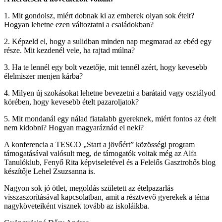
1. Mit gondolsz, miért dobnak ki az emberek olyan sok ételt?
Hogyan lehetne ezen változtatni a családokban?
2. Képzeld el, hogy a sulidban minden nap megmarad az ebéd egy
része. Mit kezdenél vele, ha rajtad múlna?
3. Ha te lennél egy bolt vezetője, mit tennél azért, hogy kevesebb
élelmiszer menjen kárba?
4. Milyen új szokásokat lehetne bevezetni a barátaid vagy osztályod
körében, hogy kevesebb ételt pazaroljatok?
5. Mit mondanál egy nálad fiatalabb gyereknek, miért fontos az ételt
nem kidobni? Hogyan magyaráznád el neki?
A konferencia a TESCO „Start a jövőért” közösségi program
támogatásával valósult meg, de támogatók voltak még az Alfa
Tanulóklub, Fenyő Rita képviseletével és a Felelős Gasztrohős blog
készítője Lehel Zsuzsanna is.
Nagyon sok jó ötlet, megoldás született az ételpazarlás
visszaszorításával kapcsolatban, amit a résztvevő gyerekek a téma
nagyköveteiként visznek tovább az iskoláikba.