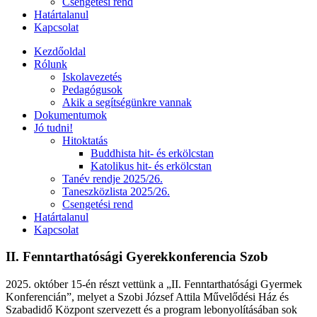
Csengetési rend
Határtalanul
Kapcsolat
Kezdőoldal
Rólunk
Iskolavezetés
Pedagógusok
Akik a segítségünkre vannak
Dokumentumok
Jó tudni!
Hitoktatás
Buddhista hit- és erkölcstan
Katolikus hit- és erkölcstan
Tanév rendje 2025/26.
Taneszközlista 2025/26.
Csengetési rend
Határtalanul
Kapcsolat
II. Fenntarthatósági Gyerekkonferencia Szob
2025. október 15-én részt vettünk a „II. Fenntarthatósági Gyermek
Konferencián”, melyet a Szobi József Attila Művelődési Ház és
Szabadidő Központ szervezett és a program lebonyolításában sok