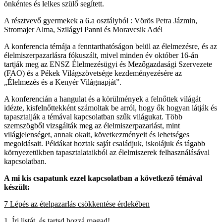
önkéntes és lelkes szülő segített.
A résztvevő gyermekek a 6.a osztályból : Vörös Petra Jázmin,
Stromajer Alma, Szilágyi Panni és Moravcsik Adél
A konferencia témája a fenntarthatóságon belül az élelmezésre, és az
élelmiszerpazarlásra fókuszált, mivel minden év október 16-án
tartják meg az ENSZ Élelmezésügyi és Mezőgazdasági Szervezete
(FAO) és a Pékek Világszövetsége kezdeményezésére az
„Élelmezés és a Kenyér Világnapját”.
A konferencián a hangulat és a körülmények a felnőttek világát
idézte, kisfelnőttekként számoltak be arról, hogy ők hogyan látják és
tapasztalják a témával kapcsolatban szűk világukat. Több
szemszögből vizsgálták meg az élelmiszerpazarlást, mint
világjelenséget, annak okait, következményeit és lehetséges
megoldásait. Példákat hoztak saját családjuk, iskolájuk és tágabb
környezetükben tapasztalataikból az élelmiszerek felhasználásával
kapcsolatban.
A mi kis csapatunk ezzel kapcsolatban a következő témával
készült:
7 Lépés az ételpazarlás csökkentése érdekében
1. Írj listát, és tartsd hozzá magad!