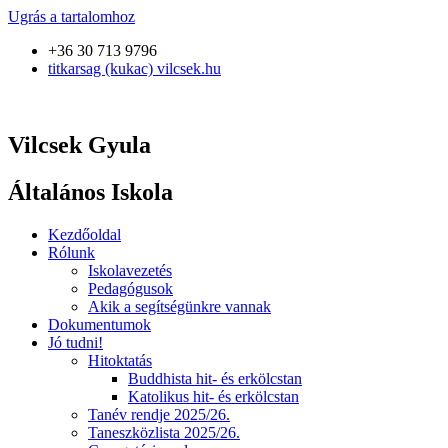
Ugrás a tartalomhoz
+36 30 713 9796
titkarsag (kukac) vilcsek.hu
Vilcsek Gyula
Általános Iskola
Kezdőoldal
Rólunk
Iskolavezetés
Pedagógusok
Akik a segítségünkre vannak
Dokumentumok
Jó tudni!
Hitoktatás
Buddhista hit- és erkölcstan
Katolikus hit- és erkölcstan
Tanév rendje 2025/26.
Taneszközlista 2025/26.