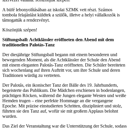
A büfé lebonyolításában az iskolai SZMK vett részt. Számos
tombola felajánlást küldtek a szülők, illetve a helyi vállalkozók is
támogatták a rendezvényt.
Köszönjük szépen!
Stiftungsball: Achtklässler eröffneten den Abend mit dem
traditionellen Palotás-Tanz
Der diesjährige Stiftungsball begann mit einem besonderen und
bewegenden Moment, als die Achtklässler der Schule den Abend
mit einem eleganten Palotás-Tanz eröffneten. Die Schüler bereiteten
sich wochenlang auf ihren Auftritt vor, um ihre Schule und deren
Traditionen würdig zu vertreten.
Der Palotás, ein ikonischer Tanz der Bälle des 19. Jahrhunderts,
begeisterte das Publikum. Die Mädchen erschienen in bodenlangen,
prächtigen Röcken, während die Jungen elegante Westen und weiße
Hemden trugen – eine perfekte Hommage an die vergangene
Epoche. Mit präzise einstudierten Schritten, diszipliniert und stolz,
führten sie den Tanz auf, wofür sie mit großem Applaus belohnt
wurden.
Das Ziel der Veranstaltung war die Unterstützung der Schule, sodass