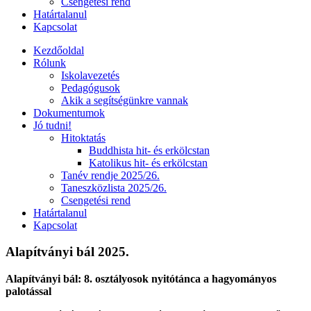
Csengetési rend
Határtalanul
Kapcsolat
Kezdőoldal
Rólunk
Iskolavezetés
Pedagógusok
Akik a segítségünkre vannak
Dokumentumok
Jó tudni!
Hitoktatás
Buddhista hit- és erkölcstan
Katolikus hit- és erkölcstan
Tanév rendje 2025/26.
Taneszközlista 2025/26.
Csengetési rend
Határtalanul
Kapcsolat
Alapítványi bál 2025.
Alapítványi bál: 8. osztályosok nyitótánca a hagyományos
palotással