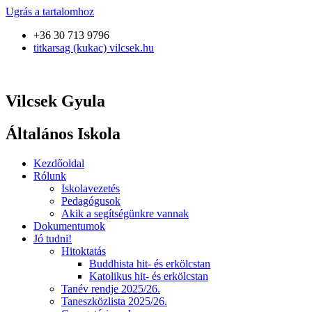
Ugrás a tartalomhoz
+36 30 713 9796
titkarsag (kukac) vilcsek.hu
Vilcsek Gyula
Általános Iskola
Kezdőoldal
Rólunk
Iskolavezetés
Pedagógusok
Akik a segítségünkre vannak
Dokumentumok
Jó tudni!
Hitoktatás
Buddhista hit- és erkölcstan
Katolikus hit- és erkölcstan
Tanév rendje 2025/26.
Taneszközlista 2025/26.