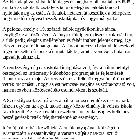
Az idei alapítványi bál különleges és megható pillanattal kezdődött,
amikor az iskola 8. osztályos tanulói elegáns palotás tánccal
nyitották meg az estét. A fiatalok heteken át készültek a fellépésre,
hogy méltón képviselhessék iskolájukat és hagyományaikat.
A palotás, amely a 19. századi bálok egyik ikonikus tánca,
lenyűgözte a közönséget. A lányok földig érő, díszes szoknyákban,
a fiúk pedig elegáns mellényben és fehér ingben jelentek meg, így
idézve meg a múlt hangulatát. A táncot precízen betanult lépésekkel,
fegyelmezetten és büszkén mutatták be, amit a vendégek hatalmas
tapssal jutalmaztak.
A rendezvény célja az iskola támogatása volt, így a bálon befolyt
összegből az intézmény különböző programjait és fejlesztéseit
finanszírozzák majd. A szervezők és a fellépők egyaránt örömmel
vették tudomásul, hogy az est nemcsak elegáns és szórakoztató volt,
hanem egyben közösségépítő eseményként is szolgált.
A 8. osztályosok számára ez a bál különösen emlékezetes marad,
hiszen egyben az egyik utolsó nagy közös élményük volt az iskola
falai között. Az este további részében tánc, vidámság és kellemes
beszélgetések tették felejthetetlenné az eseményt.
Idén új báli ruhák készültek. A ruhák anyagának költségét a
Kismarosért Közalapítvány, a varratás díját az iskolai szülői
szervezet vállalta. Köszönjük szépen!