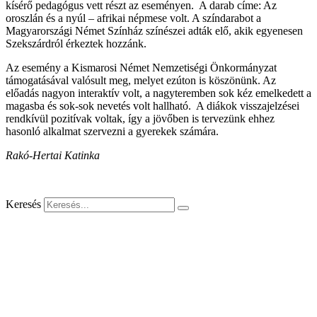
kísérő pedagógus vett részt az eseményen. A darab címe: Az
oroszlán és a nyúl – afrikai népmese volt. A színdarabot a
Magyarországi Német Színház színészei adták elő, akik egyenesen
Szekszárdról érkeztek hozzánk.
Az esemény a Kismarosi Német Nemzetiségi Önkormányzat
támogatásával valósult meg, melyet ezúton is köszönünk. Az
előadás nagyon interaktív volt, a nagyteremben sok kéz emelkedett a
magasba és sok-sok nevetés volt hallható. A diákok visszajelzései
rendkívül pozitívak voltak, így a jövőben is tervezünk ehhez
hasonló alkalmat szervezni a gyerekek számára.
Rakó-Hertai Katinka
Keresés