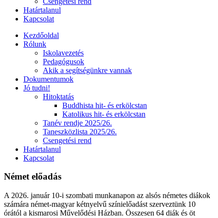
Csengetési rend
Határtalanul
Kapcsolat
Kezdőoldal
Rólunk
Iskolavezetés
Pedagógusok
Akik a segítségünkre vannak
Dokumentumok
Jó tudni!
Hitoktatás
Buddhista hit- és erkölcstan
Katolikus hit- és erkölcstan
Tanév rendje 2025/26.
Taneszközlista 2025/26.
Csengetési rend
Határtalanul
Kapcsolat
Német előadás
A 2026. január 10-i szombati munkanapon az alsós németes diákok
számára német-magyar kétnyelvű színielőadást szerveztünk 10
órától a kismarosi Művelődési Házban. Összesen 64 diák és öt