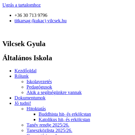
Ugrás a tartalomhoz
+36 30 713 9796
titkarsag (kukac) vilcsek.hu
Vilcsek Gyula
Általános Iskola
Kezdőoldal
Rólunk
Iskolavezetés
Pedagógusok
Akik a segítségünkre vannak
Dokumentumok
Jó tudni!
Hitoktatás
Buddhista hit- és erkölcstan
Katolikus hit- és erkölcstan
Tanév rendje 2025/26.
Taneszközlista 2025/26.