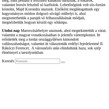
meg, mint például a felszínen kialakult barázdák, a sókarok,
valamint borsós felszínű só karfiolok. Lehetőségünk volt sós-forrást
kóstolni, Majd Korondra utazunk. Elsőként meglátogattunk egy
hagyományos módon dolgozó sóvágó műhelyt is, ahol
megismerhettük a parajdi só felhasználásának módjait,
megnézhettük hogyan készül egy sólámpa.
Utolsó nap
Marosvásárhelyre utaztunk, ahol megtekintettük a várat,
valamint a magyar vonatkozásaiban is jelentős vártemplomot. Itt
erősítették meg a tordai országgyűlésen kimondott
vallásszabadságot, valamint itt választották erdélyi fejedelemmé II.
Rákóczi Ferencet. A városnézés után elindultunk haza, sok szép
élménnyel a tarsolyunkban.
Keresés