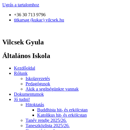
Ugrás a tartalomhoz
+36 30 713 9796
titkarsag (kukac) vilcsek.hu
Vilcsek Gyula
Általános Iskola
Kezdőoldal
Rólunk
Iskolavezetés
Pedagógusok
Akik a segítségünkre vannak
Dokumentumok
Jó tudni!
Hitoktatás
Buddhista hit- és erkölcstan
Katolikus hit- és erkölcstan
Tanév rendje 2025/26.
Taneszközlista 2025/26.