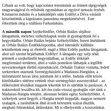
Célunk az volt, hogy kapcsolatot teremtsünk az érintett tájegységek
magyarságával és erősítsük egymásban az együvé tartozás érzését.
Kismarosi indulás és a határátlépés után Erdélyt a Déva váránál
köszöntöttük a káprázatos panoráma megtekintésével. Este
érkeztünk meg a szállásra Farkaslakára.
A második napon
Szejkefürdőre, Orbán Balázs sírjához
látogattunk, melyhez székelykapuk során át gyalogoltunk fel a
hegyoldalba. Orbán Balázs bejárta Székelyföldet. Innen átsétálunk
az Orbán Balázs Emlékközpontba, ahol interaktív kiállítást
tekinthetünk meg az életéről, majd a Mini Erdély parkba látogatunk,
ahol szó szerint bejárhattuk Erdélyt! A látogatás egy szép sétát
jelentett a szejkefürdői hegyoldalban, az Erdély térképét
megformázó területen, ahol a valós pontokon láthatjuk a legfőbb
nevezetességek élethű reprodukcióit. Délután Traktor vontatta, fedett
szekereken utaztunk Szentegyházáról a Madarasi-Hargitára, a
túristaháztól havas úton jutottunk fel a tetőre. Indulás előtt közös
kürtőskalács sütésen vettünk részt szentegyházi asszonyokkal – az
előkészített tésztákat magunk tekertük fel és sütöttük ki parázson. A
traktorokról leszállva kb. két óra (oda-vissza) gyaloglás várt ránk a
Madarasi-Hargita tetejére, ahonnan belátni egész Székelyföldet. A
székelyek szent hegyét, a Hargita tetejét kopjafák, magyar nemzeti
szalagok, a zarándokok által ácsolt keresztek százai díszítik,
megható feliratokkal, áldásokkal. Mi is elhelyeztük a koszorúnkat.