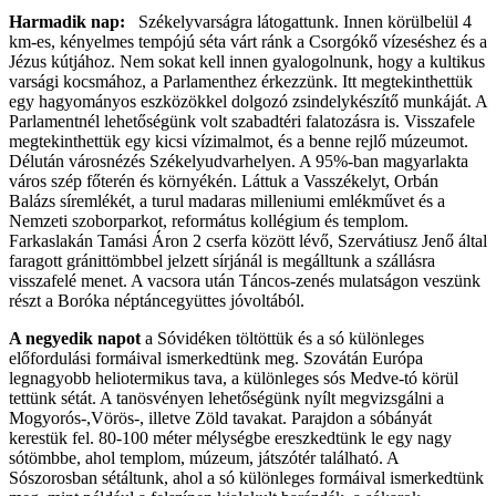
Harmadik nap:
Székelyvarságra látogattunk. Innen körülbelül 4
km-es, kényelmes tempójú séta várt ránk a Csorgókő vízeséshez és a
Jézus kútjához. Nem sokat kell innen gyalogolnunk, hogy a kultikus
varsági kocsmához, a Parlamenthez érkezzünk. Itt megtekinthettük
egy hagyományos eszközökkel dolgozó zsindelykészítő munkáját. A
Parlamentnél lehetőségünk volt szabadtéri falatozásra is. Visszafele
megtekinthettük egy kicsi vízimalmot, és a benne rejlő múzeumot.
Délután városnézés Székelyudvarhelyen. A 95%-ban magyarlakta
város szép főterén és környékén. Láttuk a Vasszékelyt, Orbán
Balázs síremlékét, a turul madaras milleniumi emlékművet és a
Nemzeti szoborparkot, református kollégium és templom.
Farkaslakán Tamási Áron 2 cserfa között lévő, Szervátiusz Jenő által
faragott gránittömbbel jelzett sírjánál is megálltunk a szállásra
visszafelé menet. A vacsora után Táncos-zenés mulatságon veszünk
részt a Boróka néptáncegyüttes jóvoltából.
A negyedik napot
a Sóvidéken töltöttük és a só különleges
előfordulási formáival ismerkedtünk meg. Szovátán Európa
legnagyobb heliotermikus tava, a különleges sós Medve-tó körül
tettünk sétát. A tanösvényen lehetőségünk nyílt megvizsgálni a
Mogyorós-,Vörös-, illetve Zöld tavakat. Parajdon a sóbányát
kerestük fel. 80-100 méter mélységbe ereszkedtünk le egy nagy
sótömbbe, ahol templom, múzeum, játszótér található. A
Sószorosban sétáltunk, ahol a só különleges formáival ismerkedtünk