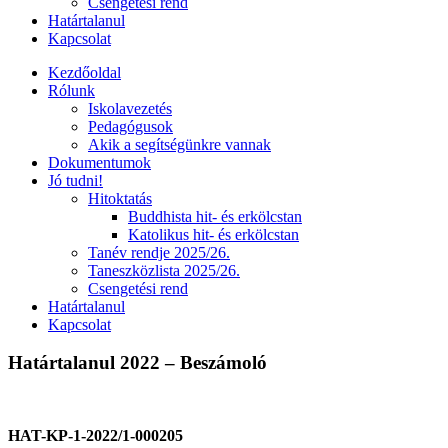
Csengetési rend
Határtalanul
Kapcsolat
Kezdőoldal
Rólunk
Iskolavezetés
Pedagógusok
Akik a segítségünkre vannak
Dokumentumok
Jó tudni!
Hitoktatás
Buddhista hit- és erkölcstan
Katolikus hit- és erkölcstan
Tanév rendje 2025/26.
Taneszközlista 2025/26.
Csengetési rend
Határtalanul
Kapcsolat
Határtalanul 2022 – Beszámoló
HAT-KP-1-2022/1-000205